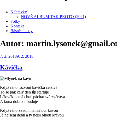
Nahrávky
NOVÉ ALBUM TAK PROTO (2021)
Fotky
Kontakt
Básně a texty
Autor:
martin.lysonek@gmail.c
Publikováno
7. 2. 2018
9. 2. 2018
Kávička
Když ráno rozvoní kávička čerstvá
To se pak celý den líp startuje
I člověk nemá chuť páchat svá zvěrstva
A koná dobro a buduje
Když ráno zavoní namletou kávou
Já nejsem debil a ty nejsi blbou krávou