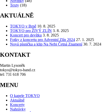
Novinky
(48)
Texty
(18)
AKTUÁLNĚ
TOKYO v Brně
10. 8. 2025
TOKYO pro ŽIVÝ ZLÍN
3. 8. 2025
Koncert pro devítku
3. 8. 2025
Fotky z koncertu pro Adventní Zlín 2024
27. 1. 2025
Nová písnička a klip Na Nebi Četná Znamení
30. 7. 2024
KONTAKT
Martin Lysoněk
tokyo@tokyo-band.cz
tel: 731 618 706
MENU
O kapele TOKYO
Aktuálně
Koncerty
Nahrávky