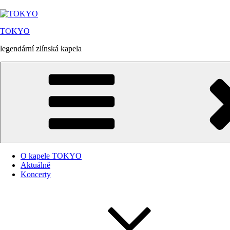
Přejít
k
obsahu
TOKYO
webu
legendární zlínská kapela
O kapele TOKYO
Aktuálně
Koncerty