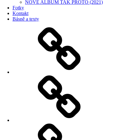
NOVÉ ALBUM TAK PROTO (2021)
Fotky
Kontakt
Básně a texty
O
kapele
TOKYO
Aktuálně
Koncerty