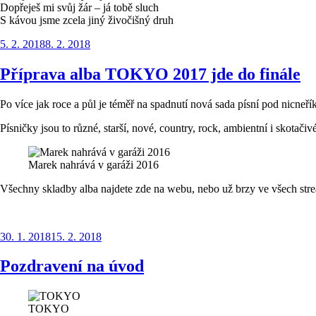
Dopřeješ mi svůj žár – já tobě sluch
S kávou jsme zcela jiný živočišný druh
Publikováno
5. 2. 2018
8. 2. 2018
Příprava alba TOKYO 2017 jde do finále
Po více jak roce a půl je téměř na spadnutí nová sada písní pod ni
Písničky jsou to různé, starší, nové, country, rock, ambientní i skotači
Marek nahrává v garáži 2016
Všechny skladby alba najdete zde na webu, nebo už brzy ve všech str
Publikováno
30. 1. 2018
15. 2. 2018
Pozdravení na úvod
TOKYO