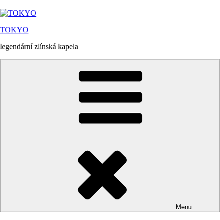
Přejít
k
obsahu
TOKYO
webu
legendární zlínská kapela
Menu