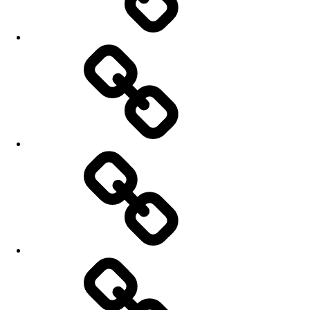
Fotky
Kontakt
Básně
a
texty