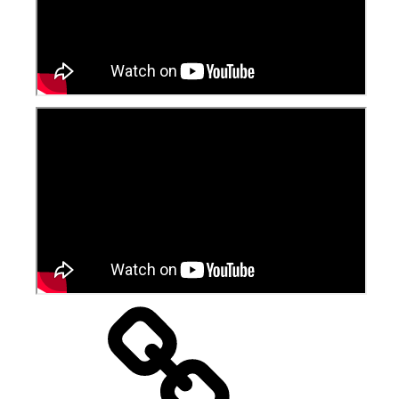
O
kapele
TOKYO