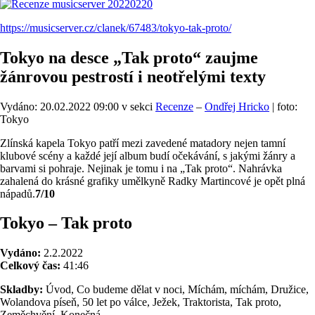
https://musicserver.cz/clanek/67483/tokyo-tak-proto/
Tokyo na desce „Tak proto“ zaujme
žánrovou pestrostí i neotřelými texty
Vydáno: 20.02.2022 09:00 v sekci
Recenze
–
Ondřej Hricko
| foto:
Tokyo
Zlínská kapela Tokyo patří mezi zavedené matadory nejen tamní
klubové scény a každé její album budí očekávání, s jakými žánry a
barvami si pohraje. Nejinak je tomu i na „Tak proto“. Nahrávka
zahalená do krásné grafiky umělkyně Radky Martincové je opět plná
nápadů.
7/10
Tokyo – Tak proto
Vydáno:
2.2.2022
Celkový čas:
41:46
Skladby:
Úvod, Co budeme dělat v noci, Míchám, míchám, Družice,
Wolandova píseň, 50 let po válce, Ježek, Traktorista, Tak proto,
Zeměchvění, Konečná