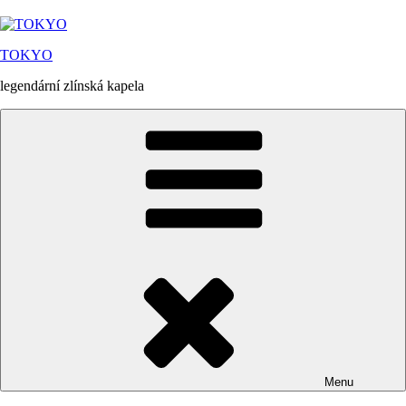
Přejít
k
obsahu
TOKYO
webu
legendární zlínská kapela
Menu