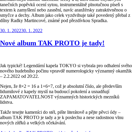
tanečních popěvků ocení sytou, instrumentálně plnotučnou píseň s
textem k zamyšlení nebo zasnění, navíc aranžérsky zatraktivněnou o
smyčce a dechy. Album jako celek vyzdvihuje také povedený přebal z
dílny Radky Martincové, známé pod přezdívkou Spradka.
Publikováno
30. 1. 2022
30. 1. 2022
Nové album TAK PROTO je tady!
Jak typické! Legendární kapela TOKYO si vybrala pro odhalení svého
nového hudebního počinu vpravdě numerologicky významný okamžik
– 2.2.2022 od 20:22.
Nejen, že 8×2 = 16 a 1+6=7, což je absolutní číslo, ale především
lidumilové z kapely myslí na budoucí pokolení a usnadňují
ZAPAMATOVATELNOST významných historických mezníků
lidstva.
Takže tesejte kameníci do stél, pište literátově a pějte pěvci ódy –
album TAK PROTO je tady a je k poslechu a nese radostnou vlnu
nových zítřků a velkých očekávání.