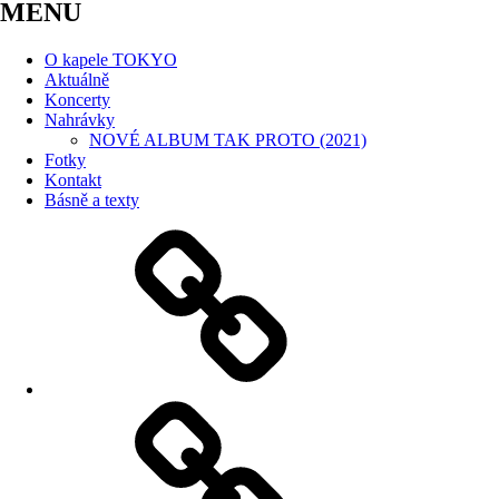
MENU
O kapele TOKYO
Aktuálně
Koncerty
Nahrávky
NOVÉ ALBUM TAK PROTO (2021)
Fotky
Kontakt
Básně a texty
O
kapele
TOKYO
Aktuálně