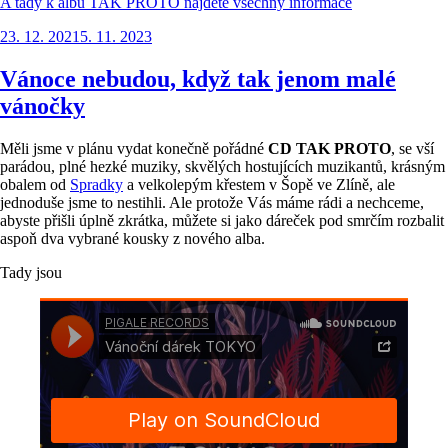
A tady k albu TAK PROTO najdete všechny informace
Publikováno
23. 12. 2021
5. 11. 2023
Vánoce nebudou, když tak jenom malé
vánočky
Měli jsme v plánu vydat konečně pořádné
CD TAK PROTO
, se vší
parádou, plné hezké muziky, skvělých hostujících muzikantů, krásným
obalem od
Spradky
a velkolepým křestem v Šopě ve Zlíně, ale
jednoduše jsme to nestihli. Ale protože Vás máme rádi a nechceme,
abyste přišli úplně zkrátka, můžete si jako dáreček pod smrčím rozbalit
aspoň dva vybrané kousky z nového alba.
Tady jsou