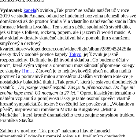
Vydavatel:
kapela
Novinka „Tak proto“ se začala natáčet už v roce
2019 ve studiu Ananas, odkud se hudebníci pozvolna přenesli přes své
domácnosti až do prostor Studia V a vlastního nahrávacího studia lídra
formace Martina Lysoňka. Ten spolu s pěticí spoluhráčů stvořil dílo,
jež si hraje s folkem, rockem, popem, ale i jazzem či world music. A
aby skladby dostaly skutečně atraktivní háv, pomohl jim s aranžemi
smyčcový a dechový
kvartet.https://widget.deezer.com/widget/light/album/288945242Síla
desky tkví v osobité poetice kapely
Tokyo
, jejíž zvuk je jasně
rozpoznatelný. Definuje ho již úvodní skladba „Co budeme dělat v
noci“, která svým vtipem a ohromnou muzikálností připomene kolegy
ze skupiny
Hm…
Zároveň je to nejnávykovější píseň na albu naditá
pozitivní a podmanivě milou atmosférou.Dalším vrcholem kolekce je
nostalgicky baladická titulní „Tak proto“, která je oslavou dlouholetých
vztahů:
„Do pokoje vejdeš ospalá. Zas jsi tu přenocovala. Do čaje mi
zvolna kape med. Už nocujem tu 27 let.“
Oproti klasickým tématům o
náhlém vzplanutí a pomíjivosti lásky je tahle osobní zpověď vlastně
hrozně sympatická.Za textově osvěžující lze považovat i „Wolandovu
píseň“, inspirovanou románem Michaila Bulgakova „Mistr a
Markétka“, která kromě dramatického textu zaujme smyslnou trubkou
Františka Slavíka.
Zalíbení v novince „Tak proto“ naleznou hlavně fanoušci
alternativnější odnože tuzemské scény a ti, kteří místo chytlavých