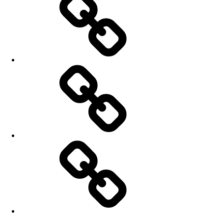
Kontakt
Básně
a
texty