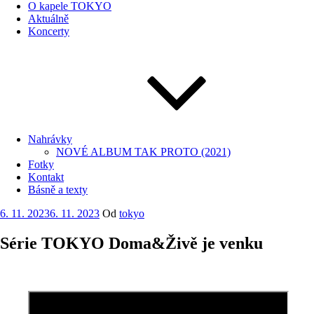
O kapele TOKYO
Aktuálně
Koncerty
Nahrávky
NOVÉ ALBUM TAK PROTO (2021)
Fotky
Kontakt
Básně a texty
Publikováno
6. 11. 2023
6. 11. 2023
Od
tokyo
Série TOKYO Doma&Živě je venku