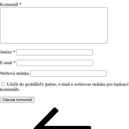
Komentář
*
Jméno
*
E-mail
*
Webová stránka
Uložit do prohlížeče jméno, e-mail a webovou stránku pro budoucí
komentáře.
Navigace
Předchozí
příspěvek
pro
příspěvek