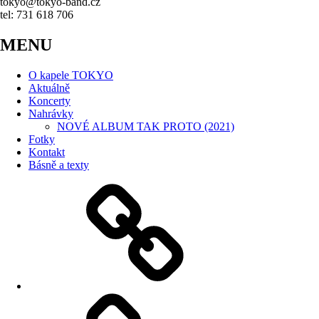
tokyo@tokyo-band.cz
tel: 731 618 706
MENU
O kapele TOKYO
Aktuálně
Koncerty
Nahrávky
NOVÉ ALBUM TAK PROTO (2021)
Fotky
Kontakt
Básně a texty
O
kapele
TOKYO
Aktuálně