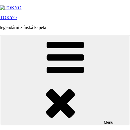
Přejít
k
obsahu
TOKYO
webu
legendární zlínská kapela
Menu